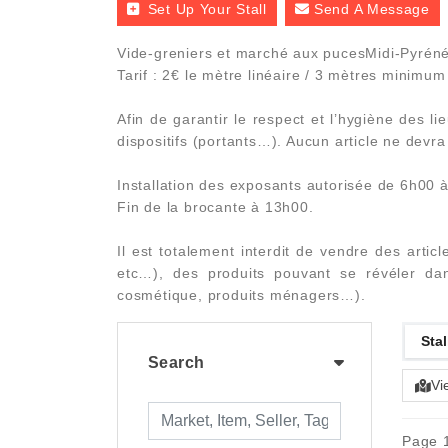
Set Up Your Stall
Send A Message
Vide-greniers et marché aux pucesMidi-Pyrénée
Tarif : 2€ le mètre linéaire / 3 mètres minim
Afin de garantir le respect et l’hygiène des 
dispositifs (portants…). Aucun article ne devra 
Installation des exposants autorisée de 6h00 
Fin de la brocante à 13h00.
Il est totalement interdit de vendre des arti
etc…), des produits pouvant se révéler dan
cosmétique, produits ménagers…).
Stal
Search
Vi
Page 1