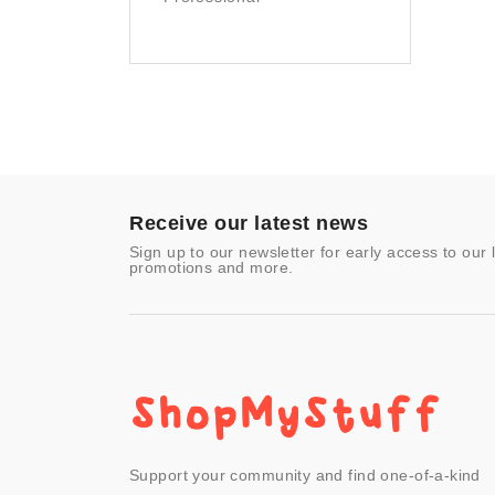
Prints
Sculpture
Sports & Outdoors
Tools & Home
Improvement
Toys & Games
Video Games
- Other
Receive our latest news
Sign up to our newsletter for early access to our 
promotions and more.
Support your community and find one-of-a-kind