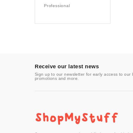
Photography
Professional
Prints
Sculpture
Sports & Outdoors
Tools & Home
Improvement
Toys & Games
Video Games
- Other
Receive our latest news
Sign up to our newsletter for early access to our 
promotions and more.