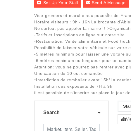
Set Up Your Stall
Send A Message
Vide-greniers et marché aux pucesÎle-de-France 
Horaire visiteurs : 9h - 16h La brocante d'Abl
Ne surtout pas appeler la mairie !! >Organisat
-Tarifs et Inscriptions en ligne sur notre site
-Restauration, Vente alimentaire et Food truck 
Possibilité de laisser votre véhicule sur votre
-5 mètres minimum pour laisser une voiture s
-6 mètres minimum ou longueur pour un cami
Attention: vous ne pourrez pas rentrer avec p
Une caution de 10 est demandée
*Interdiction de remballer avant 15h*La cautio
Installation des exposants de 7H à 9h
il est possible de s'inscrire sur place le jour d
Stal
Search
Vi