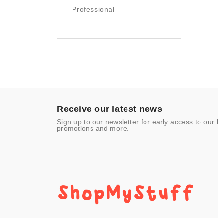
Photography
Professional
Prints
Sculpture
Sports & Outdoors
Tools & Home
Improvement
Toys & Games
Video Games
- Other
Receive our latest news
Sign up to our newsletter for early access to our 
promotions and more.