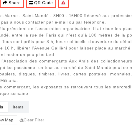
Share
QR Code
-de-Marne - Saint-Mandé - 8H00 - 16H00 Réservé aux profession
z pas à nous contacter par e-mail ou par téléphone.
u président de l'association organisatrice. Il attribue les pl
ndé, entre la rue de Paris qui n'est qu'à 100 mètres de la po
. Tous sont prêts pour 8 h, heure officielle d'ouverture du déb
 de 16 h, libérer l'Avenue Gallièni pour laisser place au marché 
t rester un peu plus tard.
l'Association des commerçants Aux Amis des collectionneur
ui les passionne, un tour au marché de Saint-Mandé peut se rév
apiers, disques, timbres, livres, cartes postales, monnaies
ilitaria.
 de commerçant, les exposants se retrouvent tous les mercred
haque semaine
ls
Items
ew Map
Clear Filter