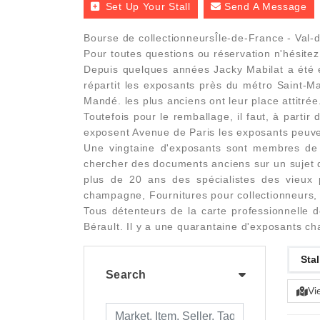
Set Up Your Stall
Send A Message
Bourse de collectionneursÎle-de-France - Val
Pour toutes questions ou réservation n'hésite
Depuis quelques années Jacky Mabilat a été él
répartit les exposants près du métro Saint-Ma
Mandé. les plus anciens ont leur place attitrée
Toutefois pour le remballage, il faut, à partir
exposent Avenue de Paris les exposants peuven
Une vingtaine d'exposants sont membres de 
chercher des documents anciens sur un sujet q
plus de 20 ans des spécialistes des vieux p
champagne, Fournitures pour collectionneurs, M
Tous détenteurs de la carte professionnelle
Bérault. Il y a une quarantaine d'exposants c
Stal
Search
Vi