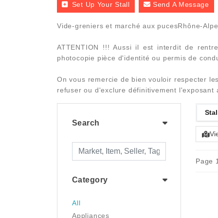
Set Up Your Stall
Send A Message
Vide-greniers et marché aux pucesRhône-Alpes
ATTENTION !!! Aussi il est interdit de rentr
photocopie pièce d'identité ou permis de condu
On vous remercie de bien vouloir respecter les
refuser ou d'exclure définitivement l'exposant a
Stal
Search
Vi
Page 1
Category
All
Appliances