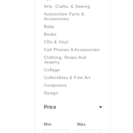
Arts, Crafts, & Sewing
Automotive Parts &
Accessories
Baby
Books
CDs & Vinyl
Cell Phones & Accessories
Clothing, Shoes And
Jewelry
Collage
Collectibles & Fine Art
Computers
Design
Digital Art
Price
Drawing
Electronics
Film/Video
Min.
Max.
Garden & Outdoor