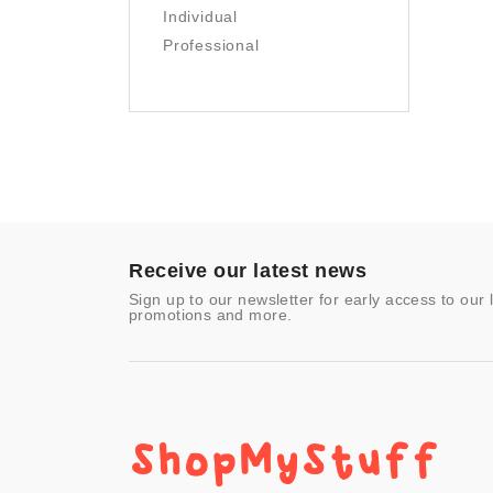
Pet Supplies
Individual
Photography
Professional
Prints
Sculpture
Sports & Outdoors
Tools & Home
Improvement
Toys & Games
Video Games
- Other
Receive our latest news
Sign up to our newsletter for early access to our 
promotions and more.