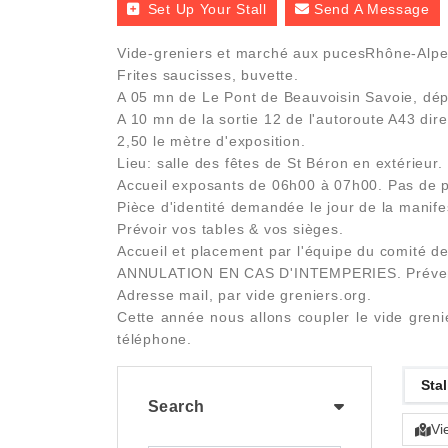
Set Up Your Stall
Send A Message
Vide-greniers et marché aux pucesRhône-Alpes
Frites saucisses, buvette.
A 05 mn de Le Pont de Beauvoisin Savoie, dé
A 10 mn de la sortie 12 de l'autoroute A43 dir
2,50 le mètre d'exposition.
Lieu: salle des fêtes de St Béron en extérieur. 
Accueil exposants de 06h00 à 07h00. Pas de po
Pièce d'identité demandée le jour de la manife
Prévoir vos tables & vos sièges.
Accueil et placement par l'équipe du comité de
ANNULATION EN CAS D'INTEMPERIES. Prévenus 
Adresse mail, par vide greniers.org.
Cette année nous allons coupler le vide grenie
téléphone.
Stal
Search
Vi