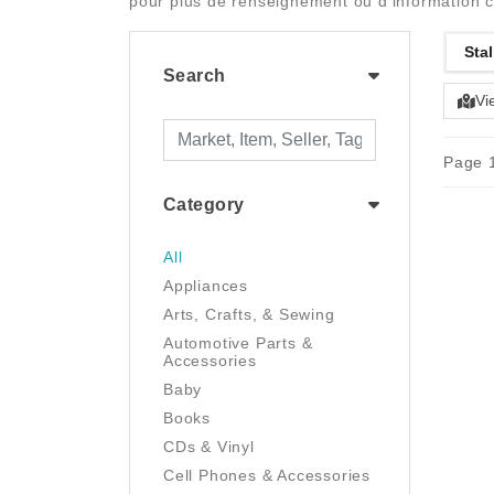
pour plus de renseignement ou d'information 
Stal
Search
Vi
Page 1
Category
All
Appliances
Arts, Crafts, & Sewing
Automotive Parts &
Accessories
Baby
Books
CDs & Vinyl
Cell Phones & Accessories