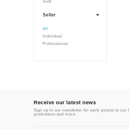
Sold
Musical Instruments
NFT
Seller
Office Products
Painting
All
Pet Supplies
Individual
Photography
Professional
Prints
Sculpture
Sports & Outdoors
Tools & Home
Improvement
Toys & Games
Video Games
- Other
Receive our latest news
Sign up to our newsletter for early access to our 
promotions and more.