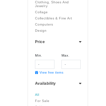
Clothing, Shoes And
Jewelry
Collage
Collectibles & Fine Art
Computers
Design
Digital Art
Price
Drawing
Electronics
Film/Video
Min.
Max.
Garden & Outdoor
Handmade
View free items
Health And Beauty
Home & Kitchen
Availability
Industrial & Scientific
Jewelry
All
Luggage & Travel Gear
For Sale
Movies & TV