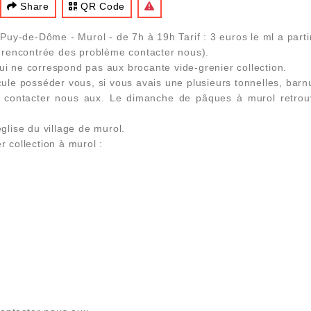
Share
QR Code
uy-de-Dôme - Murol - de 7h à 19h Tarif : 3 euros le ml a partir
us rencontrée des problème contacter nous).
ui ne correspond pas aux brocante vide-grenier collection.
icule posséder vous, si vous avais une plusieurs tonnelles, barn
 contacter nous aux. Le dimanche de pâques à murol retrouver
église du village de murol.
r collection à murol :