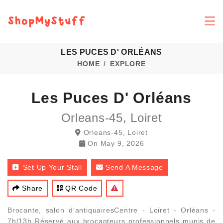
LES PUCES D' ORLÉANS
HOME
EXPLORE
Les Puces D' Orléans
Orleans-45, Loiret
Orleans-45, Loiret
On
May 9, 2026
Set Up Your Stall
Send A Message
Share
QR Code
Brocante, salon d'antiquairesCentre - Loiret - Orléans -
7h/13h Réservé aux brocanteurs professionnels munis de