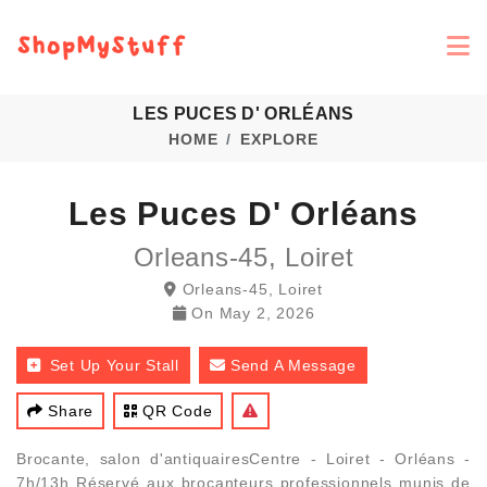
LES PUCES D' ORLÉANS
HOME
EXPLORE
Les Puces D' Orléans
Orleans-45, Loiret
Orleans-45, Loiret
On
May 2, 2026
Set Up Your Stall
Send A Message
Share
QR Code
Brocante, salon d'antiquairesCentre - Loiret - Orléans -
7h/13h Réservé aux brocanteurs professionnels munis de